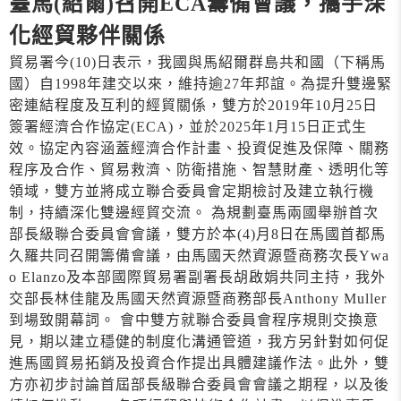
臺馬(紹爾)召開ECA籌備會議，攜手深
化經貿夥伴關係
貿易署今(10)日表示，我國與馬紹爾群島共和國（下稱馬
國）自1998年建交以來，維持逾27年邦誼。為提升雙邊緊
密連結程度及互利的經貿關係，雙方於2019年10月25日
簽署經濟合作協定(ECA)，並於2025年1月15日正式生
效。協定內容涵蓋經濟合作計畫、投資促進及保障、關務
程序及合作、貿易救濟、防衛措施、智慧財產、透明化等
領域，雙方並將成立聯合委員會定期檢討及建立執行機
制，持續深化雙邊經貿交流。 為規劃臺馬兩國舉辦首次
部長級聯合委員會會議，雙方於本(4)月8日在馬國首都馬
久羅共同召開籌備會議，由馬國天然資源暨商務次長Ywa
o Elanzo及本部國際貿易署副署長胡啟娟共同主持，我外
交部長林佳龍及馬國天然資源暨商務部長Anthony Muller
到場致開幕詞。 會中雙方就聯合委員會程序規則交換意
見，期以建立穩健的制度化溝通管道，我方另針對如何促
進馬國貿易拓銷及投資合作提出具體建議作法。此外，雙
方亦初步討論首屆部長級聯合委員會會議之期程，以及後