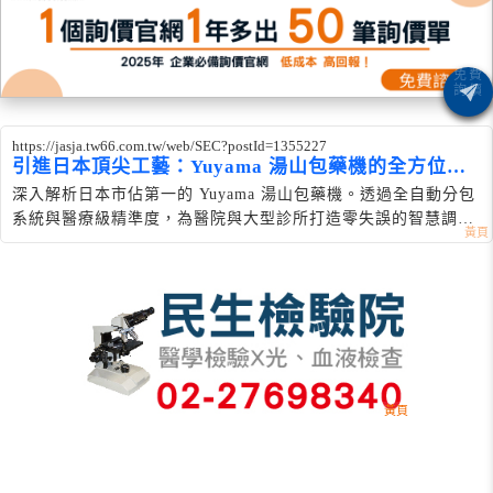
https://jasja.tw66.com.tw/web/SEC?postId=1355227
引進日本頂尖工藝：Yuyama 湯山包藥機的全方位解
析
深入解析日本市佔第一的 Yuyama 湯山包藥機。透過全自動分包
系統與醫療級精準度，為醫院與大型診所打造零失誤的智慧調劑
室。