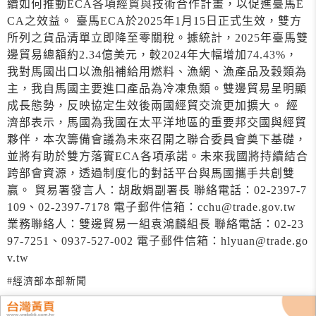
續如何推動ECA各項經貿與技術合作計畫，以促進臺馬E
CA之效益。 臺馬ECA於2025年1月15日正式生效，雙方
所列之貨品清單立即降至零關稅。據統計，2025年臺馬雙
邊貿易總額約2.34億美元，較2024年大幅增加74.43%，
我對馬國出口以漁船補給用燃料、漁網、漁產品及穀類為
主，我自馬國主要進口產品為冷凍魚類。雙邊貿易呈明顯
成長態勢，反映協定生效後兩國經貿交流更加擴大。 經
濟部表示，馬國為我國在太平洋地區的重要邦交國與經貿
夥伴，本次籌備會議為未來召開之聯合委員會奠下基礎，
並將有助於雙方落實ECA各項承諾。未來我國將持續結合
跨部會資源，透過制度化的對話平台與馬國攜手共創雙
贏。 貿易署發言人：胡啟娟副署長 聯絡電話：02-2397-7
109、02-2397-7178 電子郵件信箱：cchu@trade.gov.tw
業務聯絡人：雙邊貿易一組袁鴻麟組長 聯絡電話：02-23
97-7251、0937-527-002 電子郵件信箱：hlyuan@trade.go
v.tw
#經濟部本部新聞