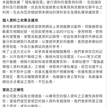
本服務依據「 隱私權政策」進行資料的蒐集與利用， 包括儲存
資料及行銷服務、訊息告知或銷售台灣黃頁與其關係社群平台之
利用。在此向您詳細說明本網站的資料安全及隱私權保護政策：
個人資料之收集及運用
使用者瀏覽網站網頁或使用網站上查詢服務功能時，伺服器將自
動產生相關紀錄，包括如使用者上站的IP位址、使用時間、使用
者的瀏覽器、瀏覽及點選資料記錄等。但這些資料僅供作網站流
量分析和網路行為調查，以便提供更好的服務，進而提昇網站的
使用效能，作為日後網站改進的參考。
除了上述方式以外，如參與會員相關服務時，我們會保存您的記
錄，以作為用戶聯絡之用，聯絡內容包括電話、Email等方式將
用戶服務、網路行銷新知或收費服務告知。 本網站遵守「電腦處
理個人資料保護法」之規範，保障用戶隱私權益，若您勾選不公
開，則不對外公開，但事先獲得用戶明確授權、依據有關法律規
章規定、應司法機關調查要求、為維護社會公眾利益、為維護本
網站合法權益之情形，不在此限。
資訊之正確性
本公司致力採取合理措施，以確保您的個人資料之正確性與即時
性。當我們或您發現您的個人資料有錯誤時，我們會即時更正錯
誤之資訊，或加以刪除。