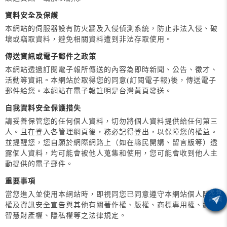
資料安全及保護
本網站的伺服器設有防火牆及入侵偵測系統，防止非法入侵、破
壞或竊取資料，避免相關資料遭到非法存取使用。
傳送資訊或電子郵件之政策
本網站透過訂閱電子報所傳送的內容為即時新聞、公告、徵才、
活動等資訊。本網站於取得您的同意(訂閱電子報)後，傳送電子
郵件給您。本網站在電子報註明是台灣黃頁發送。
自我資料安全保護措失
請妥善保管您的任何個人資料，切勿將個人資料提供給任何第三
人。且在登入各管理網頁後，務必記得登出，以保障您的權益。
並提醒您，您自願於網際網路上（如在縣民開講、留言版等）透
露個人資料，均可能會被他人蒐集和使用，您可能會收到他人主
動提供的電子郵件。
重要事項
當您進入並使用本網站時，即視同您已同意遵守本網站個人隱私
權及資訊安全宣告與其他有關著作權、版權、商標專用權、網路
智慧財產權、隱私權等之法律規定。