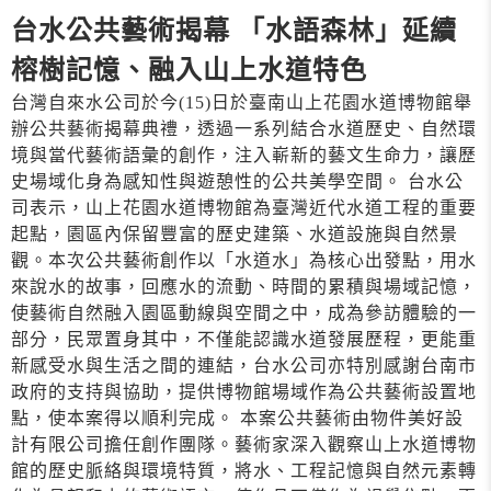
台水公共藝術揭幕 「水語森林」延續
榕樹記憶、融入山上水道特色
台灣自來水公司於今(15)日於臺南山上花園水道博物館舉
辦公共藝術揭幕典禮，透過一系列結合水道歷史、自然環
境與當代藝術語彙的創作，注入嶄新的藝文生命力，讓歷
史場域化身為感知性與遊憩性的公共美學空間。 台水公
司表示，山上花園水道博物館為臺灣近代水道工程的重要
起點，園區內保留豐富的歷史建築、水道設施與自然景
觀。本次公共藝術創作以「水道水」為核心出發點，用水
來說水的故事，回應水的流動、時間的累積與場域記憶，
使藝術自然融入園區動線與空間之中，成為參訪體驗的一
部分，民眾置身其中，不僅能認識水道發展歷程，更能重
新感受水與生活之間的連結，台水公司亦特別感謝台南市
政府的支持與協助，提供博物館場域作為公共藝術設置地
點，使本案得以順利完成。 本案公共藝術由物件美好設
計有限公司擔任創作團隊。藝術家深入觀察山上水道博物
館的歷史脈絡與環境特質，將水、工程記憶與自然元素轉