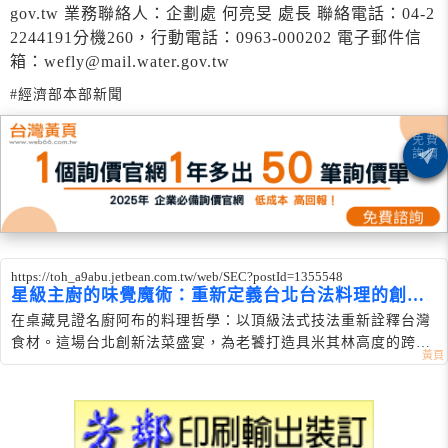
gov.tw 業務聯絡人：企劃處 何亮旻 處長 聯絡電話：04-2
2244191分機260，行動電話：0963-000202 電子郵件信
箱：wefly@mail.water.gov.tw
#經濟部本部新聞
https://toh_a9abu.jetbean.com.tw/web/SEC?postId=1355548
星級主廚的味覺魔術：重新定義台北台法料理的創新
法菜美學
在桌藏見證名廚阿布的料理哲學：以頂級法式技法重新詮釋台灣
食材。這場台北創新法菜盛宴，為老饕打造具米其林高度的跨國
界味覺魔術。