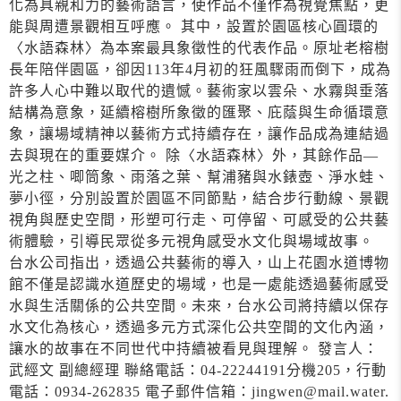
化為具親和力的藝術語言，使作品不僅作為視覺焦點，更
能與周遭景觀相互呼應。 其中，設置於園區核心圓環的
〈水語森林〉為本案最具象徵性的代表作品。原址老榕樹
長年陪伴園區，卻因113年4月初的狂風驟雨而倒下，成為
許多人心中難以取代的遺憾。藝術家以雲朵、水霧與垂落
結構為意象，延續榕樹所象徵的匯聚、庇蔭與生命循環意
象，讓場域精神以藝術方式持續存在，讓作品成為連結過
去與現在的重要媒介。 除〈水語森林〉外，其餘作品—
光之柱、唧筒象、雨落之葉、幫浦豬與水錶壺、淨水蛙、
夢小徑，分別設置於園區不同節點，結合步行動線、景觀
視角與歷史空間，形塑可行走、可停留、可感受的公共藝
術體驗，引導民眾從多元視角感受水文化與場域故事。
台水公司指出，透過公共藝術的導入，山上花園水道博物
館不僅是認識水道歷史的場域，也是一處能透過藝術感受
水與生活關係的公共空間。未來，台水公司將持續以保存
水文化為核心，透過多元方式深化公共空間的文化內涵，
讓水的故事在不同世代中持續被看見與理解。 發言人：
武經文 副總經理 聯絡電話：04-22244191分機205，行動
電話：0934-262835 電子郵件信箱：jingwen@mail.water.