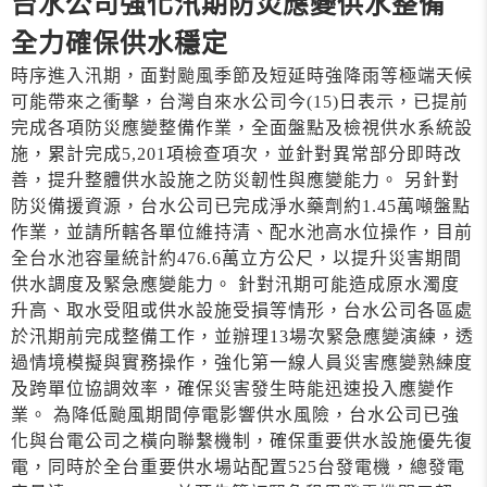
台水公司強化汛期防災應變供水整備
全力確保供水穩定
時序進入汛期，面對颱風季節及短延時強降雨等極端天候
可能帶來之衝擊，台灣自來水公司今(15)日表示，已提前
完成各項防災應變整備作業，全面盤點及檢視供水系統設
施，累計完成5,201項檢查項次，並針對異常部分即時改
善，提升整體供水設施之防災韌性與應變能力。 另針對
防災備援資源，台水公司已完成淨水藥劑約1.45萬噸盤點
作業，並請所轄各單位維持清、配水池高水位操作，目前
全台水池容量統計約476.6萬立方公尺，以提升災害期間
供水調度及緊急應變能力。 針對汛期可能造成原水濁度
升高、取水受阻或供水設施受損等情形，台水公司各區處
於汛期前完成整備工作，並辦理13場次緊急應變演練，透
過情境模擬與實務操作，強化第一線人員災害應變熟練度
及跨單位協調效率，確保災害發生時能迅速投入應變作
業。 為降低颱風期間停電影響供水風險，台水公司已強
化與台電公司之橫向聯繫機制，確保重要供水設施優先復
電，同時於全台重要供水場站配置525台發電機，總發電