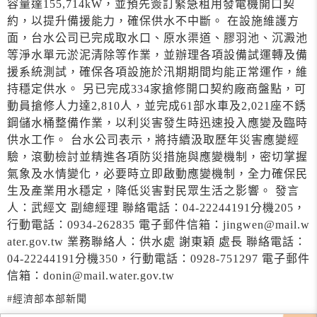
容量達155,714kW，並預先簽訂緊急租用發電機開口契
約，以提升備援能力，確保供水不中斷。 在設施維護方
面，台水公司已完成取水口、原水渠道、膠羽池、沉澱池
等淨水單元淤泥清除等作業，並辦理各項設備試運轉及備
援系統測試，確保各項設施於汛期期間均能正常運作，維
持穩定供水。 另已完成334家搶修開口契約廠商盤點，可
動員搶修人力達2,810人，並完成61部水車及2,021座不銹
鋼儲水桶整備作業，以利災害發生時迅速投入應變及臨時
供水工作。 台水公司表示，將持續汲取歷年災害應變經
驗，滾動檢討並精進各項防災措施與應變機制，密切掌握
氣象及水情變化，必要時立即啟動應變機制，全力確保民
生及產業用水穩定，降低災害對民眾生活之影響。 發言
人：武經文 副總經理 聯絡電話：04-22244191分機205，
行動電話：0934-262835 電子郵件信箱：jingwen@mail.w
ater.gov.tw 業務聯絡人：供水處 謝東穎 處長 聯絡電話：
04-22244191分機350，行動電話：0928-751297 電子郵件
信箱：donin@mail.water.gov.tw
#經濟部本部新聞