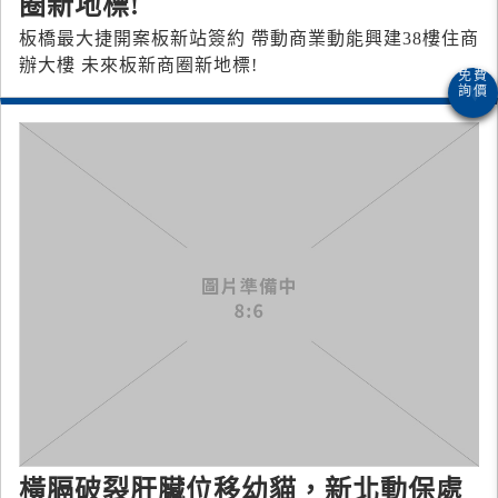
圈新地標!
板橋最大捷開案板新站簽約 帶動商業動能興建38樓住商
辦大樓 未來板新商圈新地標!
橫膈破裂肝臟位移幼貓，新北動保處