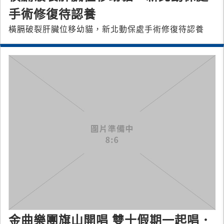
手術修復待認養
橫膈破裂肝臟位移幼貓，新北動保處手術修復待認養
金曲樂團旗山開唱 雙十假期一起唱．