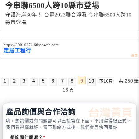
今串聯6500人跨10縣市登場
守護海岸30年！ 台電2023聯合淨灘 今串聯6500人跨10
縣市登場
https://80010271.66seoweb.com
定居工程行
1
2
3
4
5
6
7
8
9
10
共
250
筆
下10頁
16
頁
產品詢價與合作洽詢
嗨，想詢價或有問題都可以直接寫在下面，不用寫得很正式，
我們看得懂就好，留下聯絡方式後，我們會盡快回覆你
想詢問什麼呢？