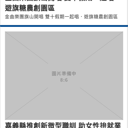
遊旗糖農創園區
金曲樂團旗山開唱 雙十假期一起唱．遊旗糖農創園區
嘉義縣推創新微型職訓 助女性拚就業